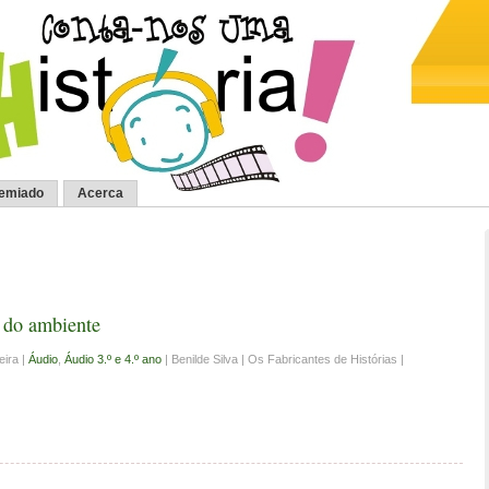
remiado
Acerca
 do ambiente
ira |
Áudio
,
Áudio 3.º e 4.º ano
| Benilde Silva | Os Fabricantes de Histórias |