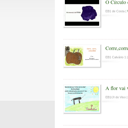
O Círculo 
EB1 de Costa |
Corre,corr
EB1 Calvário 1 
A flor vai
EB1/JI do Viso 