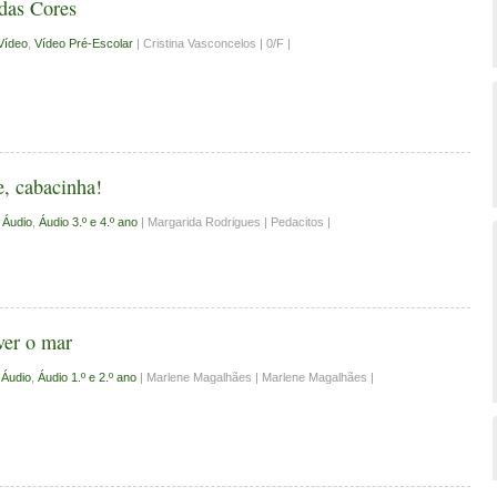
das Cores
Vídeo
,
Vídeo Pré-Escolar
| Cristina Vasconcelos | 0/F |
e, cabacinha!
|
Áudio
,
Áudio 3.º e 4.º ano
| Margarida Rodrigues | Pedacitos |
 ver o mar
|
Áudio
,
Áudio 1.º e 2.º ano
| Marlene Magalhães | Marlene Magalhães |