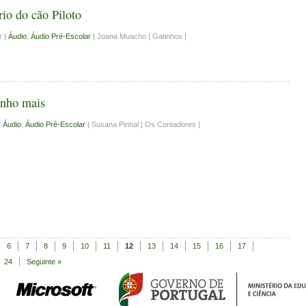
rio do cão Piloto
r |
Áudio
,
Áudio Pré-Escolar
| Joana Muacho | Gatinhos |
nho mais
|
Áudio
,
Áudio Pré-Escolar
| Susana Pinhal | Os Contadores |
6
7
8
9
10
11
12
13
14
15
16
17
24
Seguinte »