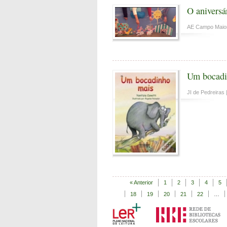
O aniversá
AE Campo Maio
Um bocadi
JI de Pedreiras 
« Anterior
1
2
3
4
5
18
19
20
21
22
…