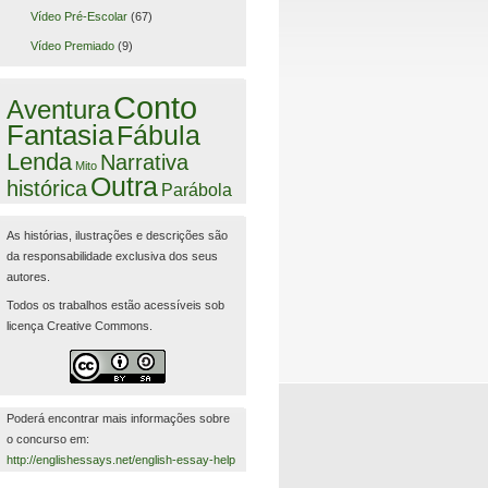
Vídeo Pré-Escolar
(67)
Vídeo Premiado
(9)
Conto
Aventura
Fantasia
Fábula
Lenda
Narrativa
Mito
Outra
histórica
Parábola
As histórias, ilustrações e descrições são
da responsabilidade exclusiva dos seus
autores.
Todos os trabalhos estão acessíveis sob
licença Creative Commons.
Poderá encontrar mais informações sobre
o concurso em:
http://englishessays.net/english-essay-help