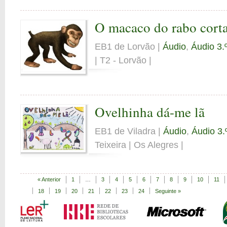
O macaco do rabo cort
EB1 de Lorvão |
Áudio
,
Áudio 3.
| T2 - Lorvão |
Ovelhinha dá-me lã
EB1 de Viladra |
Áudio
,
Áudio 3.
Teixeira | Os Alegres |
« Anterior
1
…
3
4
5
6
7
8
9
10
11
18
19
20
21
22
23
24
Seguinte »