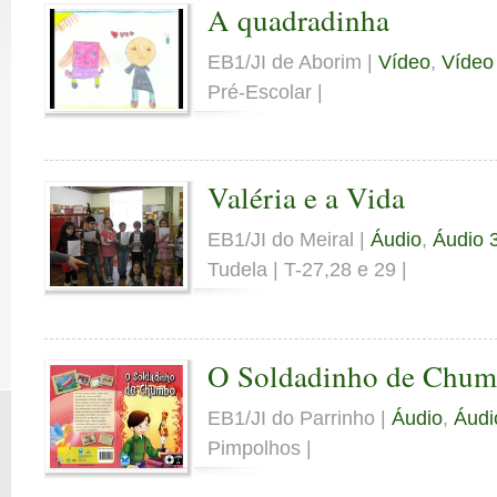
A quadradinha
EB1/JI de Aborim |
Vídeo
,
Vídeo
Pré-Escolar |
Valéria e a Vida
EB1/JI do Meiral |
Áudio
,
Áudio 3
Tudela | T-27,28 e 29 |
O Soldadinho de Chu
EB1/JI do Parrinho |
Áudio
,
Áudi
Pimpolhos |