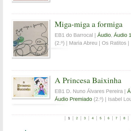
Miga-miga a formiga
EB1 do Barrocal |
Áudio
,
Áudio 1
(2.º) | Maria Abreu | Os Ratitos |
A Princesa Baixinha
EB1 D. Nuno Álvares Pereira |
Á
Áudio Premiado
(2.º) | Isabel Lo
1
2
3
4
5
6
7
8