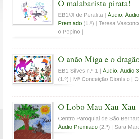
O malabarista pirata!
EB1/JI de Perafita |
Áudio
,
Áudio
Premiado
(1.º) | Teresa Vasconc
o Pepino |
O anão Miga e o dragã
EB1 Silves n.º 1 |
Áudio
,
Áudio 3
(1.º) | Mª Conceição Dionísio | O
O Lobo Mau Xau-Xau
Centro Paroquial de São Bernar
Áudio Premiado
(2.º) | Sara Mar