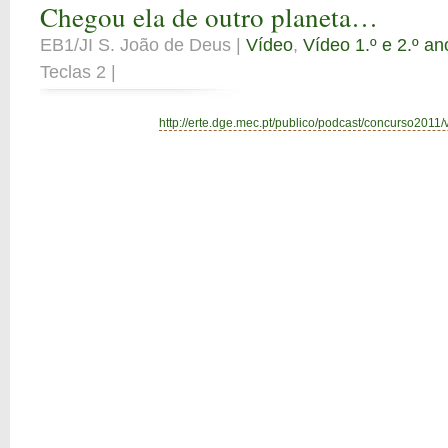
Chegou ela de outro planeta…
EB1/JI S. João de Deus |
Vídeo
,
Vídeo 1.º e 2.º an
Teclas 2 |
http://erte.dge.mec.pt/publico/podcast/concurso2011/