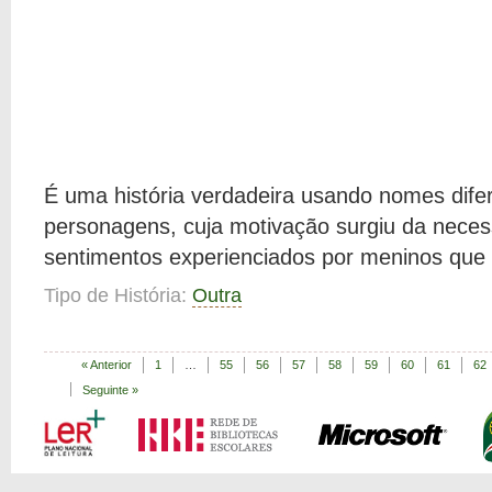
É uma história verdadeira usando nomes dife
personagens, cuja motivação surgiu da necess
sentimentos experienciados por meninos que 
Tipo de História:
Outra
« Anterior
1
…
55
56
57
58
59
60
61
62
Seguinte »