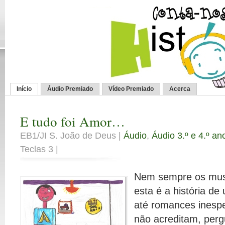
Início
Áudio Premiado
Vídeo Premiado
Acerca
E tudo foi Amor…
EB1/JI S. João de Deus |
Áudio
,
Áudio 3.º e 4.º an
Teclas 3 |
Nem sempre os mus
esta é a história d
até romances inesp
não acreditam, perg