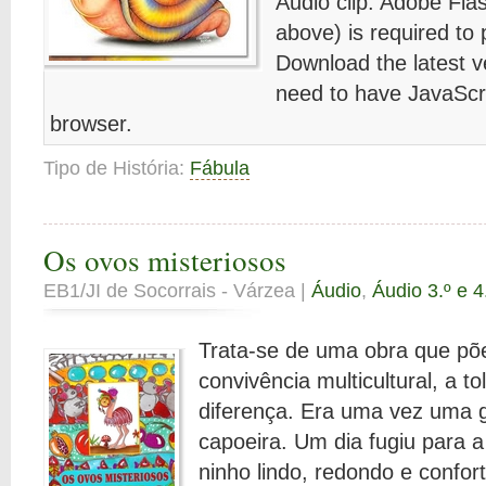
Audio clip: Adobe Flas
above) is required to p
Download the latest 
need to have JavaScri
browser.
Tipo de História:
Fábula
Os ovos misteriosos
EB1/JI de Socorrais - Várzea |
Áudio
,
Áudio 3.º e 4
Trata-se de uma obra que põ
convivência multicultural, a t
diferença. Era uma vez uma g
capoeira. Um dia fugiu para a 
ninho lindo, redondo e confor