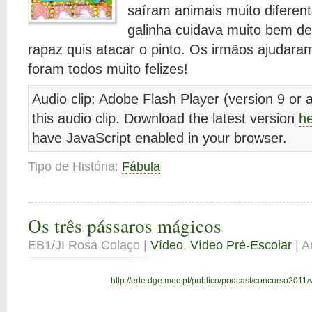
saíram animais muito diferent
galinha cuidava muito bem de
rapaz quis atacar o pinto. Os irmãos ajudaram
foram todos muito felizes!
Audio clip: Adobe Flash Player (version 9 or a
this audio clip. Download the latest version
h
have JavaScript enabled in your browser.
Tipo de História:
Fábula
Os três pássaros mágicos
EB1/JI Rosa Colaço |
Vídeo
,
Vídeo Pré-Escolar
| A
http://erte.dge.mec.pt/publico/podcast/concurso2011/