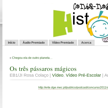
Início
Áudio Premiado
Vídeo Premiado
Acerca
«
Chegou ela de outro planeta…
Os três pássaros mágicos
EB1/JI Rosa Colaço |
Vídeo
,
Vídeo Pré-Escolar
| A
http://erte.dge.mec.pt/publico/podcast/concurso2011/