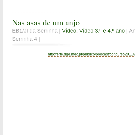
Nas asas de um anjo
EB1/JI da Serrinha |
Vídeo
,
Vídeo 3.º e 4.º ano
| An
Serrinha 4 |
http://erte.dge.mec.pt/publico/podcast/concurso2011/