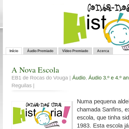
Início
Áudio Premiado
Vídeo Premiado
Acerca
A Nova Escola
EB1 de Rocas do Vouga |
Áudio
,
Áudio 3.º e 4.º a
Reguilas |
Numa pequena aldeia
chamada Sanfins, e
escola, que tinha si
1983. Esta escola j