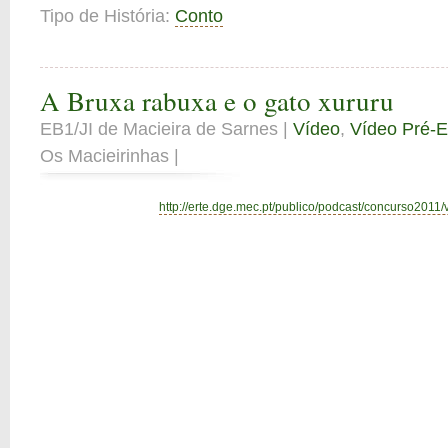
Tipo de História:
Conto
A Bruxa rabuxa e o gato xururu
EB1/JI de Macieira de Sarnes |
Vídeo
,
Vídeo Pré-E
Os Macieirinhas |
http://erte.dge.mec.pt/publico/podcast/concurso2011/