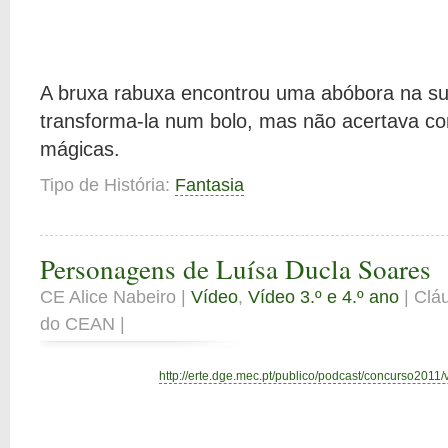
A bruxa rabuxa encontrou uma abóbora na sua
transforma-la num bolo, mas não acertava c
mágicas.
Tipo de História:
Fantasia
Personagens de Luísa Ducla Soares
CE Alice Nabeiro |
Vídeo
,
Vídeo 3.º e 4.º ano
| Clá
do CEAN |
http://erte.dge.mec.pt/publico/podcast/concurso2011/