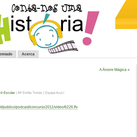
remiado
Acerca
A Árvore Mágica
»
ré-Escolar
| Mª Emília Tomás | Equipa Azul |
.pt/publico/podcast/concurso2011/video/6226.flv