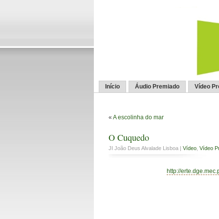
Início
Áudio Premiado
Vídeo P
«
A escolinha do mar
O Cuquedo
JI João Deus Alvalade Lisboa |
Vídeo
,
Vídeo P
http://erte.dge.mec