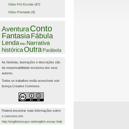
Vídeo Pré-Escolar
(67)
Vídeo Premiado
(9)
Conto
Aventura
Fantasia
Fábula
Lenda
Narrativa
Mito
Outra
histórica
Parábola
As histórias, ilustrações e descrições são
da responsabilidade exclusiva dos seus
autores.
Todos os trabalhos estão acessíveis sob
licença Creative Commons.
Poderá encontrar mais informações sobre
o concurso em:
http://englishessays.net/english-essay-help