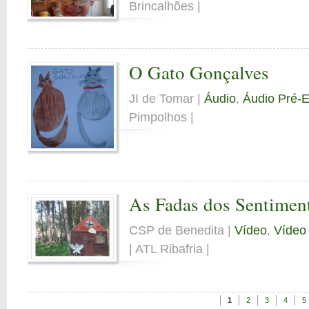
Brincalhões |
O Gato Gonçalves
JI de Tomar |
Áudio
,
Áudio Pré-E
Pimpolhos |
As Fadas dos Sentimen
CSP de Benedita |
Vídeo
,
Vídeo 
| ATL Ribafria |
1
2
3
4
5