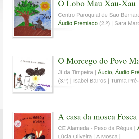
O Lobo Mau Xau-Xau
Centro Paroquial de São Bernar
Áudio Premiado
(2.º) | Sara Mar
O Morcego do Povo M
JI da Timpeira |
Áudio
,
Áudio Pré
(3.º) | Isabel Barros | Turma Pré-
A casa da mosca Fosca
CE Alameda - Peso da Régua |
Lúcia Oliveira | A Mosca |