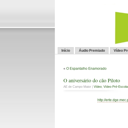
Início
Áudio Premiado
Vídeo P
«
O Espantalho Enamorado
O aniversário do cão Piloto
AE de Campo Maior |
Vídeo
,
Vídeo Pré-Escola
http://erte.dge.mec