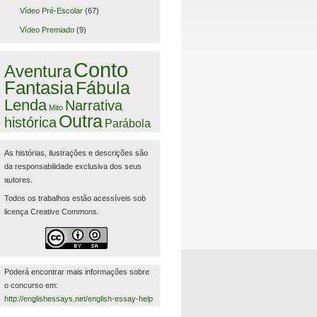
Vídeo Pré-Escolar
(67)
Vídeo Premiado
(9)
Conto
Aventura
Fantasia
Fábula
Lenda
Narrativa
Mito
Outra
histórica
Parábola
As histórias, ilustrações e descrições são
da responsabilidade exclusiva dos seus
autores.
Todos os trabalhos estão acessíveis sob
licença Creative Commons.
Poderá encontrar mais informações sobre
o concurso em:
http://englishessays.net/english-essay-help