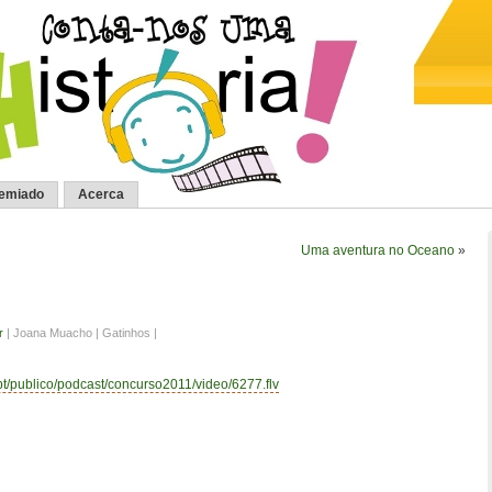
remiado
Acerca
Uma aventura no Oceano
»
r
| Joana Muacho | Gatinhos |
.pt/publico/podcast/concurso2011/video/6277.flv