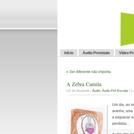
Início
Áudio Premiado
Vídeo P
«
Ser diferente não importa
A Zebra Camila
CE de Alcanede |
Áudio
,
Áudio Pré-Escolar
| L
Um dia, ao sa
aranha, uma s
a esquecer as
perdidas…