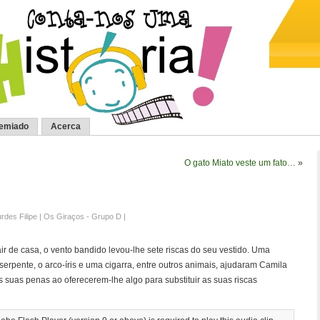
remiado
Acerca
O gato Miato veste um fato…
»
urdes Filipe | Os Giraços - Grupo D |
ir de casa, o vento bandido levou-lhe sete riscas do seu vestido. Uma
erpente, o arco-íris e uma cigarra, entre outros animais, ajudaram Camila
 suas penas ao oferecerem-lhe algo para substituir as suas riscas