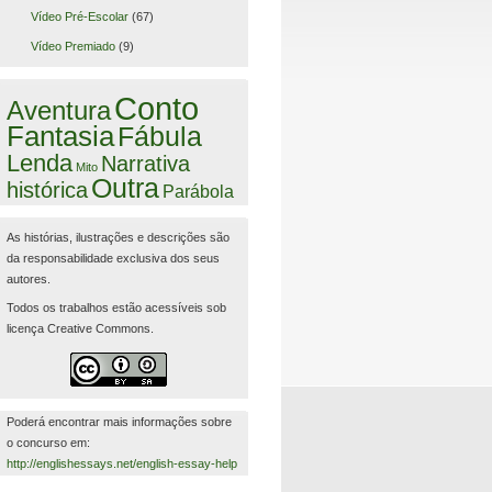
Vídeo Pré-Escolar
(67)
Vídeo Premiado
(9)
Conto
Aventura
Fantasia
Fábula
Lenda
Narrativa
Mito
Outra
histórica
Parábola
As histórias, ilustrações e descrições são
da responsabilidade exclusiva dos seus
autores.
Todos os trabalhos estão acessíveis sob
licença Creative Commons.
Poderá encontrar mais informações sobre
o concurso em:
http://englishessays.net/english-essay-help