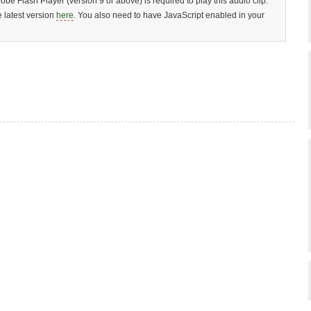
dobe Flash Player (version 9 or above) is required to play this audio clip.
 latest version
here
. You also need to have JavaScript enabled in your