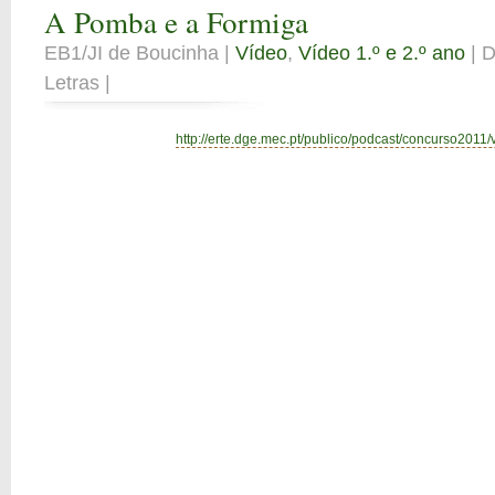
A Pomba e a Formiga
EB1/JI de Boucinha |
Vídeo
,
Vídeo 1.º e 2.º ano
| D
Letras |
http://erte.dge.mec.pt/publico/podcast/concurso2011/