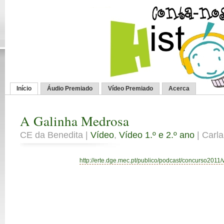
Início
Áudio Premiado
Vídeo Premiado
Acerca
A Galinha Medrosa
CE da Benedita |
Vídeo
,
Vídeo 1.º e 2.º ano
| Carla
http://erte.dge.mec.pt/publico/podcast/concurso2011/