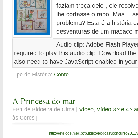
faziam troça dele , ele resolv
lhe cortasse o rabo. Mas …se
problema? Esta é a história 
desventuras de um macaco m
Audio clip: Adobe Flash Player
required to play this audio clip. Download the
also need to have JavaScript enabled in your
Tipo de História:
Conto
A Princesa do mar
EB1 de Bidoeira de Cima |
Vídeo
,
Vídeo 3.º e 4.º 
às Cores |
http://erte.dge.mec.pt/publico/podcast/concurso2011/