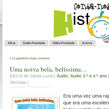
Início
Áudio Premiado
Vídeo Premiado
Acerca
«
A Lagartinha muito comilona
Uma noiva bela, belíssima…
EB1/JI de Santa Luzia |
Áudio
,
Áudio 3.º e 4.º ano
|
Terríveis |
Era uma vez uma ra
que era uma excelent