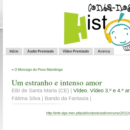
Início
Áudio Premiado
Vídeo Premiado
Acerca
«
O Morcego do Povo Mandinga
Um estranho e intenso amor
EBI de Santa Maria (CE) |
Vídeo
,
Vídeo 3.º e 4.º a
Fátima Silva | Bando da Fantasia |
http://erte.dge.mec.pt/publico/podcast/concurso2011/