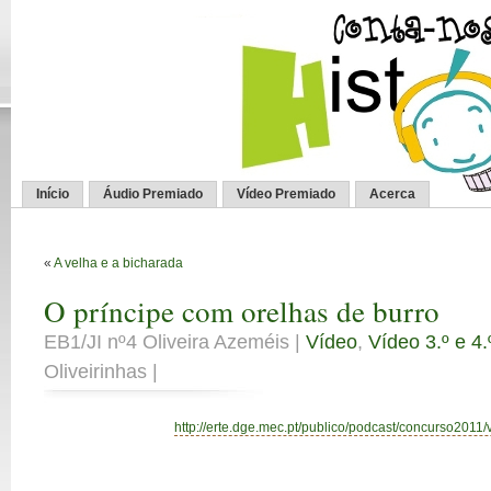
Início
Áudio Premiado
Vídeo Premiado
Acerca
«
A velha e a bicharada
O príncipe com orelhas de burro
EB1/JI nº4 Oliveira Azeméis |
Vídeo
,
Vídeo 3.º e 4.
Oliveirinhas |
http://erte.dge.mec.pt/publico/podcast/concurso2011/