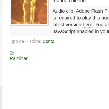
mundo colorido.
Audio clip: Adobe Flash Pl
is required to play this au
latest version
here
. You a
JavaScript enabled in you
Tipo de História:
Conto