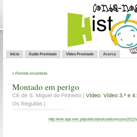
Início
Áudio Premiado
Vídeo Premiado
Acerca
«
Floresta encantada
Montado em perigo
CE de S. Miguel do Pinheiro |
Vídeo
,
Vídeo 3.º e 4
Os Reguilas |
http://erte.dge.mec.pt/publico/podcast/concurso2011/