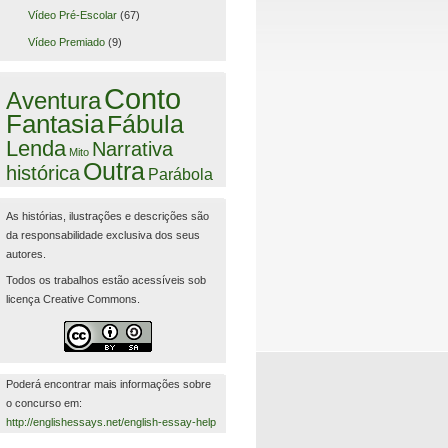
Vídeo Pré-Escolar
(67)
Vídeo Premiado
(9)
Conto
Aventura
Fantasia
Fábula
Lenda
Narrativa
Mito
Outra
histórica
Parábola
As histórias, ilustrações e descrições são
da responsabilidade exclusiva dos seus
autores.
Todos os trabalhos estão acessíveis sob
licença Creative Commons.
Poderá encontrar mais informações sobre
o concurso em:
http://englishessays.net/english-essay-help