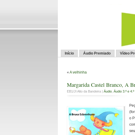
Início
Áudio Premiado
Vídeo P
«
A velhinha
Margarida Castel Branco, A B
EB1/JI Alto da Bandeira |
Áudio
,
Áudio 3.º e 4.º
Peç
(fo
o P
com
seu