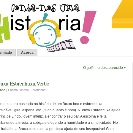
remiado
Acerca
O golfinho desaparecido
»
ruxa Esbrenhuxa,Verbo
 ano
| Fátima Ribeiro | Piratinhas |
a de teatro baseada na história de um Bruxa boa e esbrenhuxa
rmidável, gira, esperta, etc. , tudo quanto é bom). A Bruxa Esbrenhuxa ajuda
ríncipe Lindo, jovem infeliz, a encontrar o seu par. A escolha é feita
batendo a inveja, a cobiça e elegendo a humildade e a simplicidade. No
 trabalho a Bruxa conta com a preciosa ajuda do seu inseparável Gato