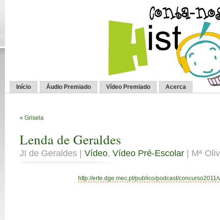
Início
Áudio Premiado
Vídeo Premiado
Acerca
«
Grisela
Lenda de Geraldes
JI de Geraldes |
Vídeo
,
Vídeo Pré-Escolar
| Mª Oliv
http://erte.dge.mec.pt/publico/podcast/concurso2011/