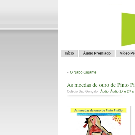
Início
Áudio Premiado
Vídeo P
«
O Nabo Gigante
As moedas de ouro de Pinto Pi
Colégio São Gonçalo |
Áudio
,
Áudio 1.º e 2.º a