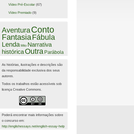
Vídeo Pré-Escolar
(67)
Vídeo Premiado
(9)
Conto
Aventura
Fantasia
Fábula
Lenda
Narrativa
Mito
Outra
histórica
Parábola
As histórias, ilustrações e descrições são
da responsabilidade exclusiva dos seus
autores.
Todos os trabalhos estão acessíveis sob
licença Creative Commons.
Poderá encontrar mais informações sobre
o concurso em:
http://englishessays.net/english-essay-help