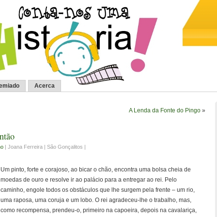
remiado
Acerca
A Lenda da Fonte do Pingo
»
ntão
no
| Joana Ferreira | São Gonçalitos |
Um pinto, forte e corajoso, ao bicar o chão, encontra uma bolsa cheia de
moedas de ouro e resolve ir ao palácio para a entregar ao rei. Pelo
caminho, engole todos os obstáculos que lhe surgem pela frente – um rio,
uma raposa, uma coruja e um lobo. O rei agradeceu-lhe o trabalho, mas,
como recompensa, prendeu-o, primeiro na capoeira, depois na cavalariça,