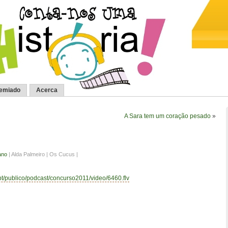
remiado
Acerca
A Sara tem um coração pesado
»
ano
| Alda Palmeiro | Os Cucus |
.pt/publico/podcast/concurso2011/video/6460.flv