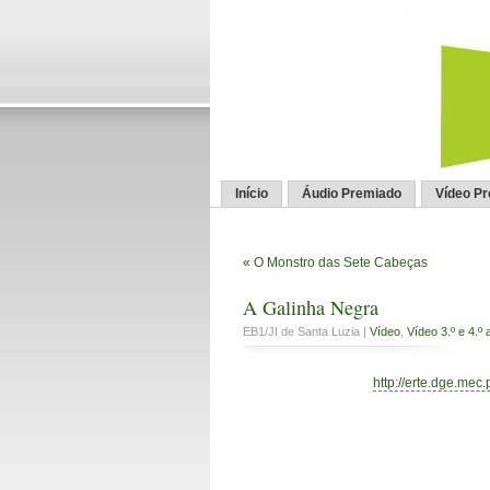
Início
Áudio Premiado
Vídeo P
«
O Monstro das Sete Cabeças
A Galinha Negra
EB1/JI de Santa Luzia |
Vídeo
,
Vídeo 3.º e 4.º 
http://erte.dge.mec