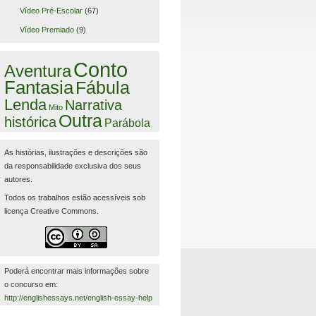
Vídeo Pré-Escolar
(67)
Vídeo Premiado
(9)
Conto
Aventura
Fantasia
Fábula
Lenda
Narrativa
Mito
Outra
histórica
Parábola
As histórias, ilustrações e descrições são
da responsabilidade exclusiva dos seus
autores.
Todos os trabalhos estão acessíveis sob
licença Creative Commons.
Poderá encontrar mais informações sobre
o concurso em:
http://englishessays.net/english-essay-help