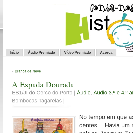
Início
Áudio Premiado
Vídeo Premiado
Acerca
«
Branca de Neve
A Espada Dourada
EB1/JI do Cerco do Porto |
Áudio
,
Áudio 3.º e 4.º 
Bombocas Tagarelas |
No tempo em que as
dentes… Havia um r