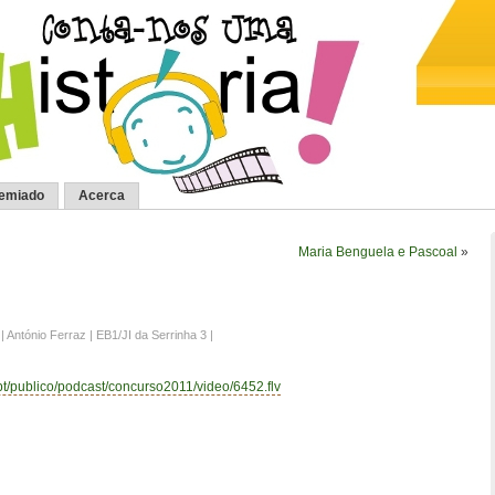
remiado
Acerca
Maria Benguela e Pascoal
»
| António Ferraz | EB1/JI da Serrinha 3 |
.pt/publico/podcast/concurso2011/video/6452.flv