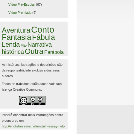
Vídeo Pré-Escolar
(67)
Vídeo Premiado
(9)
Conto
Aventura
Fantasia
Fábula
Lenda
Narrativa
Mito
Outra
histórica
Parábola
As histórias, ilustrações e descrições são
da responsabilidade exclusiva dos seus
autores.
Todos os trabalhos estão acessíveis sob
licença Creative Commons.
Poderá encontrar mais informações sobre
o concurso em:
http://englishessays.net/english-essay-help