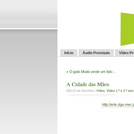
Início
Áudio Premiado
Vídeo P
«
O gato Miato veste um fato…
A Cidade das Mãos
EB1/JI da Serrinha |
Vídeo
,
Vídeo 1.º e 2.º ano
http://erte.dge.mec