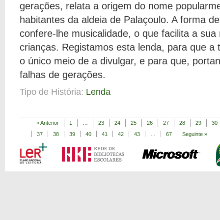
gerações, relata a origem do nome popularme
habitantes da aldeia de Palaçoulo. A forma de
confere-lhe musicalidade, o que facilita a su
crianças. Registamos esta lenda, para que a 
o único meio de a divulgar, e para que, porta
falhas de gerações.
Tipo de História:
Lenda
« Anterior
1
…
23
24
25
26
27
28
29
30
37
38
39
40
41
42
43
…
67
Seguinte »