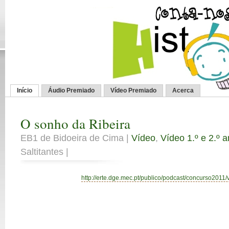
Início
Áudio Premiado
Vídeo Premiado
Acerca
O sonho da Ribeira
EB1 de Bidoeira de Cima |
Vídeo
,
Vídeo 1.º e 2.º 
Saltitantes |
http://erte.dge.mec.pt/publico/podcast/concurso2011/