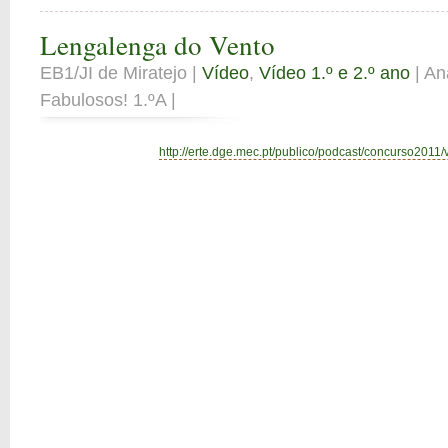
Lengalenga do Vento
EB1/JI de Miratejo |
Vídeo
,
Vídeo 1.º e 2.º ano
| An
Fabulosos! 1.ºA |
http://erte.dge.mec.pt/publico/podcast/concurso2011/