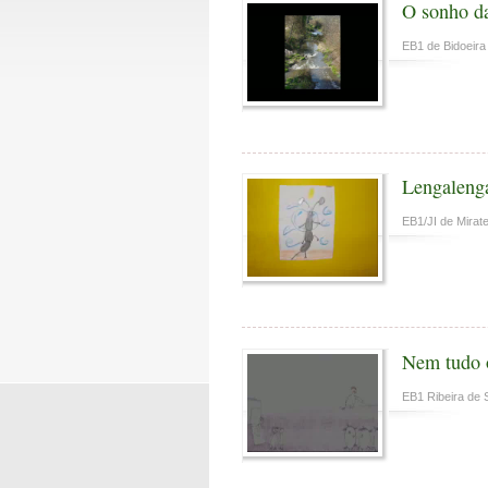
O sonho da
EB1 de Bidoeira
Lengaleng
EB1/JI de Mirate
Nem tudo o
EB1 Ribeira de 