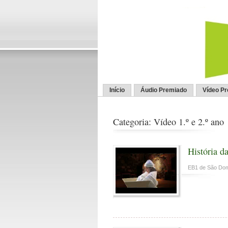
Início
Áudio Premiado
Vídeo P
Categoria: Vídeo 1.º e 2.º ano
História d
EB1 de São Dom