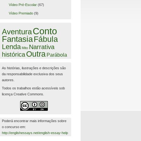
Vídeo Pré-Escolar
(67)
Vídeo Premiado
(9)
Conto
Aventura
Fantasia
Fábula
Lenda
Narrativa
Mito
Outra
histórica
Parábola
As histórias, ilustrações e descrições são
da responsabilidade exclusiva dos seus
autores.
Todos os trabalhos estão acessíveis sob
licença Creative Commons.
Poderá encontrar mais informações sobre
o concurso em:
http://englishessays.net/english-essay-help