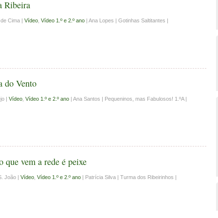
 Ribeira
 de Cima |
Vídeo
,
Vídeo 1.º e 2.º ano
| Ana Lopes | Gotinhas Saltitantes |
a do Vento
jo |
Vídeo
,
Vídeo 1.º e 2.º ano
| Ana Santos | Pequeninos, mas Fabulosos! 1.ºA |
 que vem a rede é peixe
S. João |
Vídeo
,
Vídeo 1.º e 2.º ano
| Patrícia Silva | Turma dos Ribeirinhos |