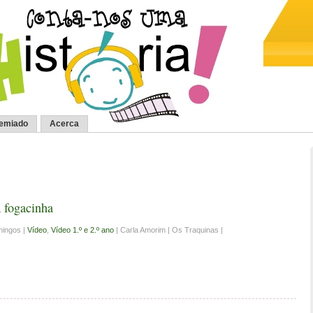
remiado
Acerca
a fogacinha
ingos |
Vídeo
,
Vídeo 1.º e 2.º ano
| Carla Amorim | Os Traquinas |