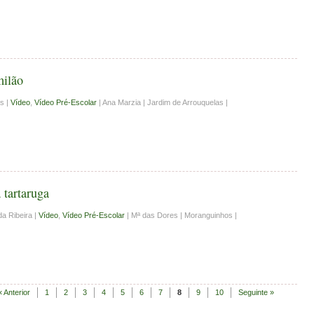
milão
as |
Vídeo
,
Vídeo Pré-Escolar
| Ana Marzia | Jardim de Arrouquelas |
 tartaruga
da Ribeira |
Vídeo
,
Vídeo Pré-Escolar
| Mª das Dores | Moranguinhos |
« Anterior
1
2
3
4
5
6
7
8
9
10
Seguinte »