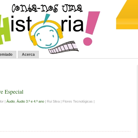
remiado
Acerca
e Especial
lor |
Áudio
,
Áudio 3.º e 4.º ano
| Rui Silva | Flores Tecnológicas |