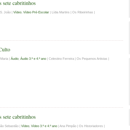
s sete cabritinhos
 S. João |
Vídeo
,
Vídeo Pré-Escolar
| Lídia Martins | Os Ribeirinhas |
Culto
 Maria |
Áudio
,
Áudio 3.º e 4.º ano
| Celestino Ferreira | Os Pequenos Artistas |
s sete cabritinhos
ão Sebastião |
Vídeo
,
Vídeo 3.º e 4.º ano
| Ana Pimpão | Os Historiadores |