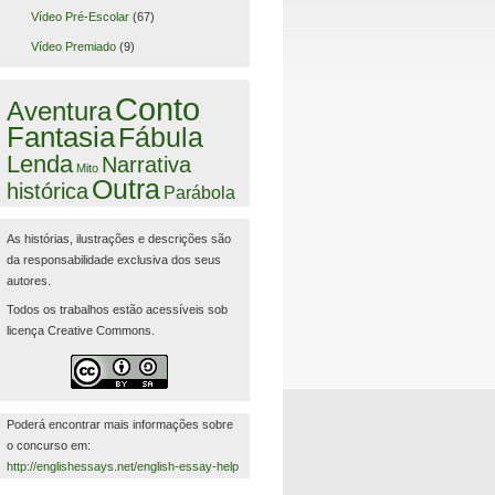
Vídeo Pré-Escolar
(67)
Vídeo Premiado
(9)
Conto
Aventura
Fantasia
Fábula
Lenda
Narrativa
Mito
Outra
histórica
Parábola
As histórias, ilustrações e descrições são
da responsabilidade exclusiva dos seus
autores.
Todos os trabalhos estão acessíveis sob
licença Creative Commons.
Poderá encontrar mais informações sobre
o concurso em:
http://englishessays.net/english-essay-help