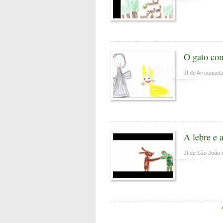
O gato co
JI de Arrouquel
A lebre e a
JI de São João 