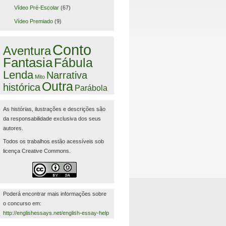
Vídeo Pré-Escolar
(67)
Vídeo Premiado
(9)
Conto
Aventura
Fantasia
Fábula
Lenda
Narrativa
Mito
Outra
histórica
Parábola
As histórias, ilustrações e descrições são
da responsabilidade exclusiva dos seus
autores.
Todos os trabalhos estão acessíveis sob
licença Creative Commons.
Poderá encontrar mais informações sobre
o concurso em:
http://englishessays.net/english-essay-help