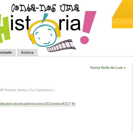
remiado
Acerca
Numa Noite de Luar
»
 Mª Rosário Santos | Os Campestres |
.pt/publico/podcast/concurso2011/video/6317.flv