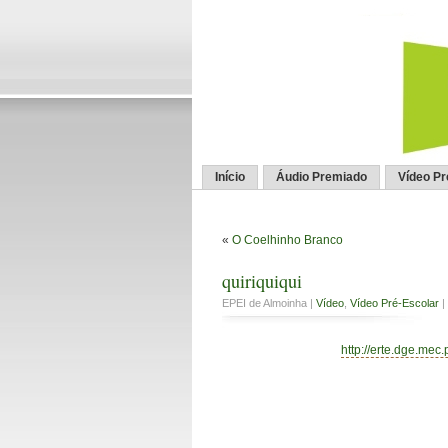
Início
Áudio Premiado
Vídeo P
«
O Coelhinho Branco
quiriquiqui
EPEI de Almoinha |
Vídeo
,
Vídeo Pré-Escolar
|
http://erte.dge.mec