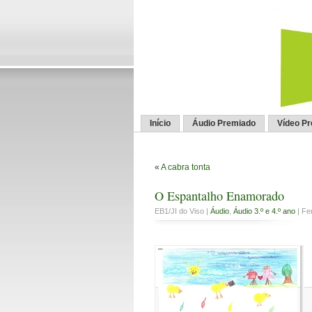
Início
Áudio Premiado
Vídeo P
«
A cabra tonta
O Espantalho Enamorado
EB1/JI do Viso |
Áudio
,
Áudio 3.º e 4.º ano
| Fe