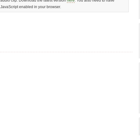
audio clip. Download the latest version
here
. You also need to have
JavaScript enabled in your browser.