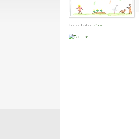
Tipo de História:
Conto