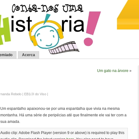
remiado
Acerca
Um gato na árvore
»
rnanda Rebelo | EB1/JI do Viso |
Um espantalho apaixonou-se por uma espantalha que vivia na mesma
montanha. Há uma série de peripécias até que finalmente ele vai ter com a
sua amada.
Audio clip: Adobe Flash Player (version 9 or above) is required to play this