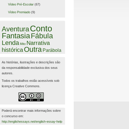
Vídeo Pré-Escolar
(67)
Vídeo Premiado
(9)
Conto
Aventura
Fantasia
Fábula
Lenda
Narrativa
Mito
Outra
histórica
Parábola
As histórias, ilustrações e descrições são
da responsabilidade exclusiva dos seus
autores.
Todos os trabalhos estão acessíveis sob
licença Creative Commons.
Poderá encontrar mais informações sobre
o concurso em:
http://englishessays.net/english-essay-help