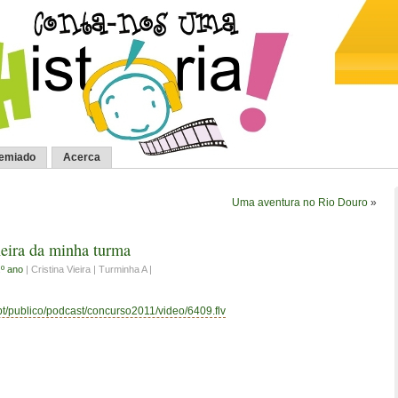
remiado
Acerca
Uma aventura no Rio Douro
»
neira da minha turma
.º ano
| Cristina Vieira | Turminha A |
.pt/publico/podcast/concurso2011/video/6409.flv