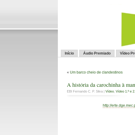
Início
Áudio Premiado
Vídeo P
«
Um barco cheio de clandestinos
A história da carochinha à ma
EBI Fernando C. P. Silva |
Vídeo
,
Vídeo 1.º e 2
http://erte.dge.mec