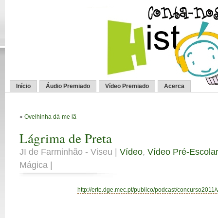
Início
Áudio Premiado
Vídeo Premiado
Acerca
«
Ovelhinha dá-me lã
Lágrima de Preta
JI de Farminhão - Viseu |
Vídeo
,
Vídeo Pré-Escola
Mágica |
http://erte.dge.mec.pt/publico/podcast/concurso2011/