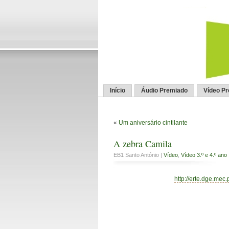
Início
Áudio Premiado
Vídeo P
«
Um aniversário cintilante
A zebra Camila
EB1 Santo António |
Vídeo
,
Vídeo 3.º e 4.º ano
http://erte.dge.mec