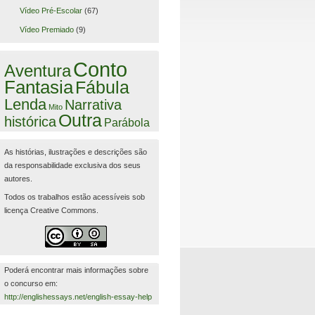
Vídeo Pré-Escolar
(67)
Vídeo Premiado
(9)
Conto
Aventura
Fantasia
Fábula
Lenda
Narrativa
Mito
Outra
histórica
Parábola
As histórias, ilustrações e descrições são
da responsabilidade exclusiva dos seus
autores.
Todos os trabalhos estão acessíveis sob
licença Creative Commons.
Poderá encontrar mais informações sobre
o concurso em:
http://englishessays.net/english-essay-help