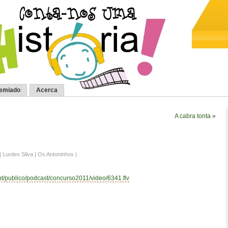
remiado
Acerca
A cabra tonta
»
| Lurdes Silva | Os Antoninhos |
.pt/publico/podcast/concurso2011/video/6341.flv